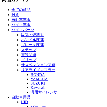
全ての商品
雑貨
自動車車両
バイク車両
バイクパーツ
吸気・燃料系
ハンドル関連
ブレーキ関連
ステップ
電装関連
グリップ
サスペンション関連
リアライズマフラー
HONDA
YAMAHA
SUZUKI
Kawasaki
汎用サイレンサー
自動車用品
HID
バーナー