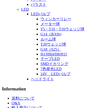
バラスト
LED
LEDバルブ
ウィンカーリレー
メーター球
T5・T10・T16ウェッジ球
G14（BA9s)
ルーム球
T20ウェッジ球
G18（S25）
H1/HB4/H8/H11
テープLED
SMDイカリング
7色発光LED
24V LEDバルブ
ヘッドライト
Information
送料について
Q&A
輸入商品について