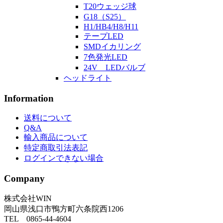
T20ウェッジ球
G18（S25）
H1/HB4/H8/H11
テープLED
SMDイカリング
7色発光LED
24V LEDバルブ
ヘッドライト
Information
送料について
Q&A
輸入商品について
特定商取引法表記
ログインできない場合
Company
株式会社WIN
岡山県浅口市鴨方町六条院西1206
TEL 0865-44-4604