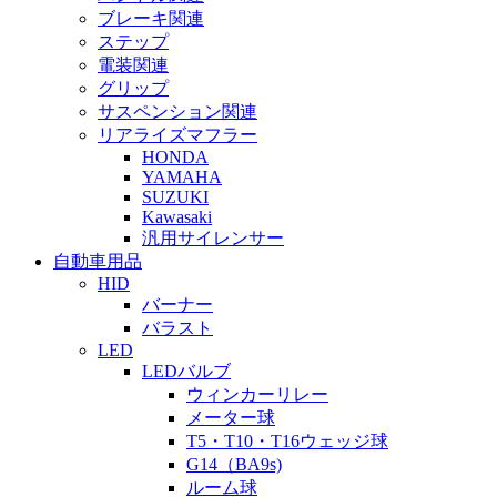
ブレーキ関連
ステップ
電装関連
グリップ
サスペンション関連
リアライズマフラー
HONDA
YAMAHA
SUZUKI
Kawasaki
汎用サイレンサー
自動車用品
HID
バーナー
バラスト
LED
LEDバルブ
ウィンカーリレー
メーター球
T5・T10・T16ウェッジ球
G14（BA9s)
ルーム球