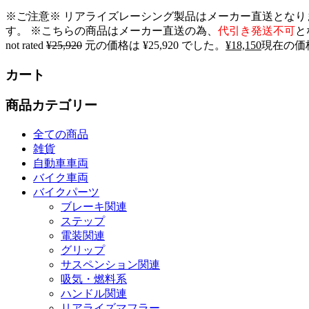
※ご注意※ リアライズレーシング製品はメーカー直送となり
す。 ※こちらの商品はメーカー直送の為、
代引き発送不可
と
not rated
¥
25,920
元の価格は ¥25,920 でした。
¥
18,150
現在の価格は
カート
商品カテゴリー
全ての商品
雑貨
自動車車両
バイク車両
バイクパーツ
ブレーキ関連
ステップ
電装関連
グリップ
サスペンション関連
吸気・燃料系
ハンドル関連
リアライズマフラー