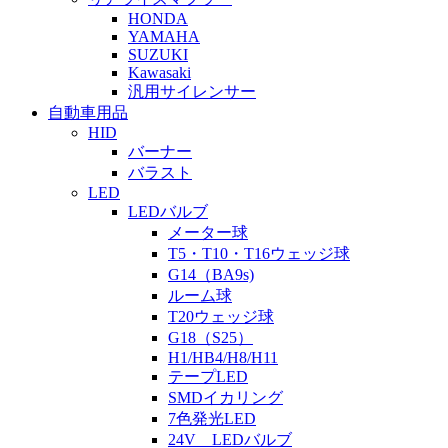
HONDA
YAMAHA
SUZUKI
Kawasaki
汎用サイレンサー
自動車用品
HID
バーナー
バラスト
LED
LEDバルブ
メーター球
T5・T10・T16ウェッジ球
G14（BA9s)
ルーム球
T20ウェッジ球
G18（S25）
H1/HB4/H8/H11
テープLED
SMDイカリング
7色発光LED
24V LEDバルブ