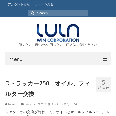
アカウント情報
カートを見る
Search
for:
買いたい、売りたい、直したい、何でもご相談ください
Menu
TOP
5
Dトラッカー250 オイル、フィ
会社案内
9月 2019
ルター交換
事業内容
by
ショップ
win
|
posted in:
ブログ
,
修理
,
パーツ取付
|
0
リアタイヤの交換が終わって、オイルとオイルフィルター（エレ
ブログ