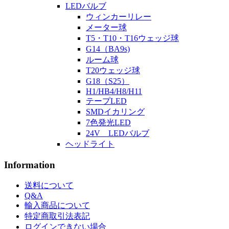
LEDバルブ
ウィンカーリレー
メーター球
T5・T10・T16ウェッジ球
G14（BA9s)
ルーム球
T20ウェッジ球
G18（S25）
H1/HB4/H8/H11
テープLED
SMDイカリング
7色発光LED
24V LEDバルブ
ヘッドライト
Information
送料について
Q&A
輸入商品について
特定商取引法表記
ログインできない場合