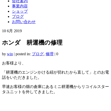
会社案内
事業内容
ショップ
ブログ
お問い合わせ
10
6月 2019
ホンダ 耕運機の修理
by
win
|
posted in:
ブログ
,
修理
|
0
お客様より、
「耕運機のエンジンかける紐が切れたから直して」とのお電
話をいただきました。
早速お客様の畑の倉庫にあるミニ耕運機からリコイルスター
タユニットを外してきました。