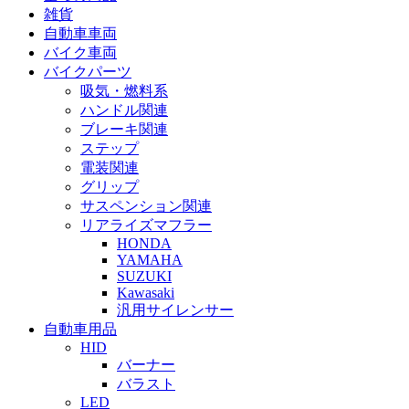
雑貨
自動車車両
バイク車両
バイクパーツ
吸気・燃料系
ハンドル関連
ブレーキ関連
ステップ
電装関連
グリップ
サスペンション関連
リアライズマフラー
HONDA
YAMAHA
SUZUKI
Kawasaki
汎用サイレンサー
自動車用品
HID
バーナー
バラスト
LED