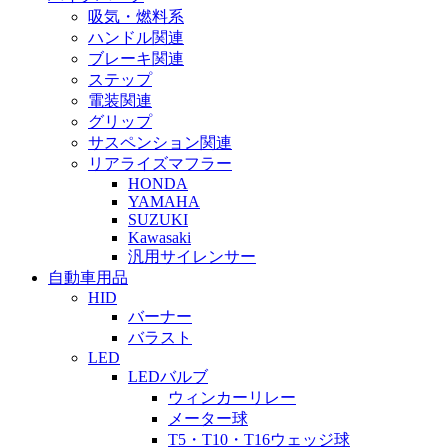
吸気・燃料系
ハンドル関連
ブレーキ関連
ステップ
電装関連
グリップ
サスペンション関連
リアライズマフラー
HONDA
YAMAHA
SUZUKI
Kawasaki
汎用サイレンサー
自動車用品
HID
バーナー
バラスト
LED
LEDバルブ
ウィンカーリレー
メーター球
T5・T10・T16ウェッジ球