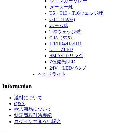
ウィンカーリレー
メーター球
T5・T10・T16ウェッジ球
G14（BA9s)
ルーム球
T20ウェッジ球
G18（S25）
H1/HB4/H8/H11
テープLED
SMDイカリング
7色発光LED
24V LEDバルブ
ヘッドライト
Information
送料について
Q&A
輸入商品について
特定商取引法表記
ログインできない場合