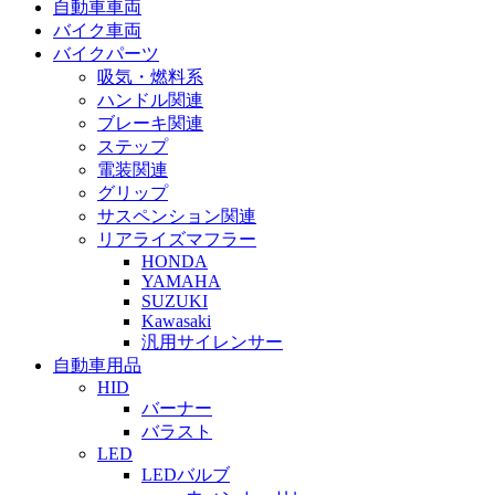
自動車車両
バイク車両
バイクパーツ
吸気・燃料系
ハンドル関連
ブレーキ関連
ステップ
電装関連
グリップ
サスペンション関連
リアライズマフラー
HONDA
YAMAHA
SUZUKI
Kawasaki
汎用サイレンサー
自動車用品
HID
バーナー
バラスト
LED
LEDバルブ