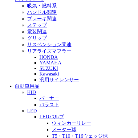
吸気・燃料系
ハンドル関連
ブレーキ関連
ステップ
電装関連
グリップ
サスペンション関連
リアライズマフラー
HONDA
YAMAHA
SUZUKI
Kawasaki
汎用サイレンサー
自動車用品
HID
バーナー
バラスト
LED
LEDバルブ
ウィンカーリレー
メーター球
T5・T10・T16ウェッジ球