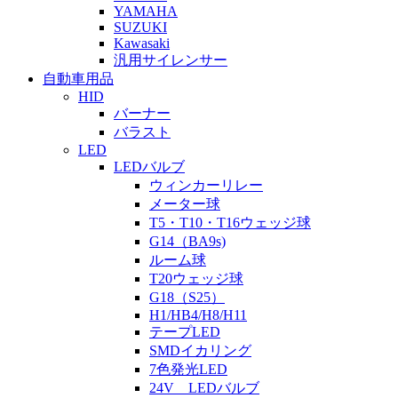
YAMAHA
SUZUKI
Kawasaki
汎用サイレンサー
自動車用品
HID
バーナー
バラスト
LED
LEDバルブ
ウィンカーリレー
メーター球
T5・T10・T16ウェッジ球
G14（BA9s)
ルーム球
T20ウェッジ球
G18（S25）
H1/HB4/H8/H11
テープLED
SMDイカリング
7色発光LED
24V LEDバルブ