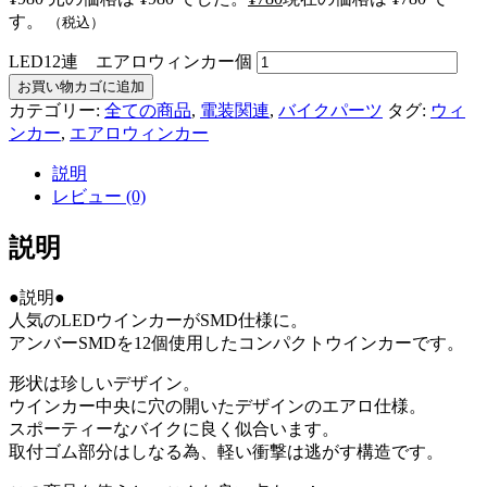
す。
（税込）
LED12連 エアロウィンカー個
お買い物カゴに追加
カテゴリー:
全ての商品
,
電装関連
,
バイクパーツ
タグ:
ウィ
ンカー
,
エアロウィンカー
説明
レビュー (0)
説明
●説明●
人気のLEDウインカーがSMD仕様に。
アンバーSMDを12個使用したコンパクトウインカーです。
形状は珍しいデザイン。
ウインカー中央に穴の開いたデザインのエアロ仕様。
スポーティーなバイクに良く似合います。
取付ゴム部分はしなる為、軽い衝撃は逃がす構造です。