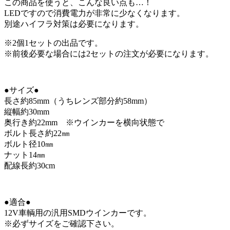
この商品を使うと、こんな良い点も…！
LEDですので消費電力が非常に少なくなります。
別途ハイフラ対策は必要になります。
※2個1セットの出品です。
※前後必要な場合には2セットの注文が必要になります。
●サイズ●
長さ約85mm（うちレンズ部分約58mm）
縦幅約30mm
奥行き約22mm ※ウインカーを横向状態で
ボルト長さ約22㎜
ボルト径10㎜
ナット14㎜
配線長約30cm
●適合●
12V車輌用の汎用SMDウインカーです。
※必ずサイズをご確認下さい。