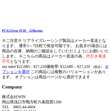
PCX125esp JF28 22Racing
※ご注意※ リアライズレーシング製品はメーカー直送とな
ります。 通常3～7日程で発送可能です。 お急ぎの場合には
商品の在庫、納期のご確認をしていただくようにお願いいた
します。 ※こちらの商品はメーカー直送の為、
代引き発送
不可
となります。
not rated
¥
22,680
–
¥
27,220
価格帯: ¥22,680 – ¥27,220
オ
（税込）
プションを選択
この商品には複数のバリエーションがあり
ます。 オプションは商品ページから選択できます
Company
株式会社WIN
岡山県浅口市鴨方町六条院西1206
TEL 0865-44-4604