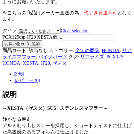
ようにお願いいたします。
※こちらの商品はメーカー直送の為、
代引き発送不可
となり
ます。
タイプ
Clear selection
PCX125esp JF28 XESTA個
お買い物カゴに追加
商品コード:
該当なし
カテゴリー:
全ての商品
,
HONDA
,
リア
ライズマフラー
,
バイクパーツ
タグ:
リアライズ
,
PCX125
,
HONDA
,
XESTA
,
JF28
,
ゼスタ
説明
レビュー (0)
説明
～XESTA（ゼスタ）SUS | ステンレスマフラー～
静かなる疾走
アルミ削り出しステーを採用し、ショートテイストに仕上げ
た高級感のあるフォルムに仕上げました。