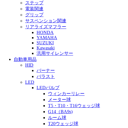
ステップ
電装関連
グリップ
サスペンション関連
リアライズマフラー
HONDA
YAMAHA
SUZUKI
Kawasaki
汎用サイレンサー
自動車用品
HID
バーナー
バラスト
LED
LEDバルブ
ウィンカーリレー
メーター球
T5・T10・T16ウェッジ球
G14（BA9s)
ルーム球
T20ウェッジ球