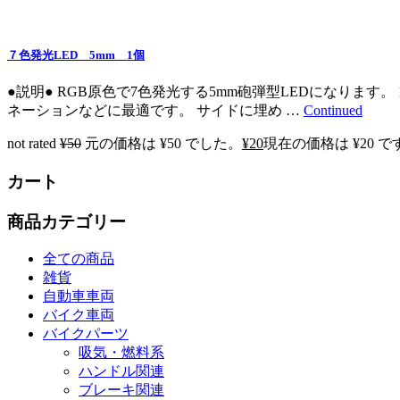
７色発光LED 5mm 1個
●説明● RGB原色で7色発光する5mm砲弾型LEDになりま
ネーションなどに最適です。 サイドに埋め …
Continued
not rated
¥
50
元の価格は ¥50 でした。
¥
20
現在の価格は ¥20 で
カート
商品カテゴリー
全ての商品
雑貨
自動車車両
バイク車両
バイクパーツ
吸気・燃料系
ハンドル関連
ブレーキ関連