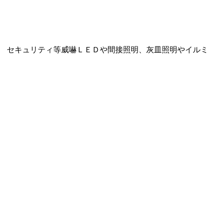
です。 セキュリティ等威嚇ＬＥＤや間接照明、灰皿照明やイルミ