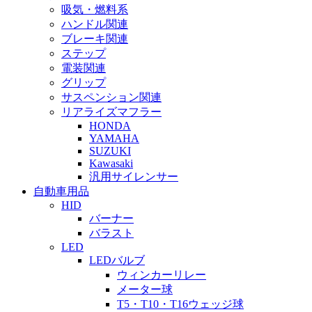
吸気・燃料系
ハンドル関連
ブレーキ関連
ステップ
電装関連
グリップ
サスペンション関連
リアライズマフラー
HONDA
YAMAHA
SUZUKI
Kawasaki
汎用サイレンサー
自動車用品
HID
バーナー
バラスト
LED
LEDバルブ
ウィンカーリレー
メーター球
T5・T10・T16ウェッジ球