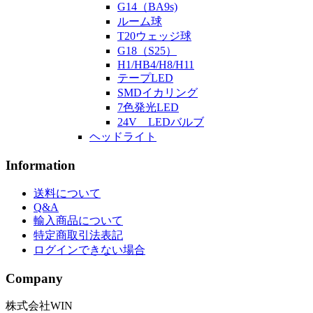
G14（BA9s)
ルーム球
T20ウェッジ球
G18（S25）
H1/HB4/H8/H11
テープLED
SMDイカリング
7色発光LED
24V LEDバルブ
ヘッドライト
Information
送料について
Q&A
輸入商品について
特定商取引法表記
ログインできない場合
Company
株式会社WIN