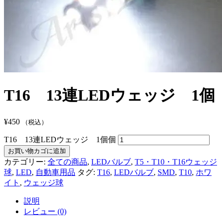
T16 13連LEDウェッジ 1個
¥
450
（税込）
T16 13連LEDウェッジ 1個個
お買い物カゴに追加
カテゴリー:
全ての商品
,
LEDバルブ
,
T5・T10・T16ウェッジ
球
,
LED
,
自動車用品
タグ:
T16
,
LEDバルブ
,
SMD
,
T10
,
ホワ
イト
,
ウェッジ球
説明
レビュー (0)