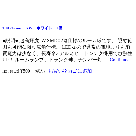
T10×42mm 2W ホワイト 1個
●説明● 超高輝度1W SMD×2連仕様のルーム球です。 照射範
囲も可能な限り広角仕様。 LEDなので通常の電球よりも消
費電力は少なく、長寿命♪ アルミヒートシンク採用で放熱性
UP！ ルームランプ、トランク球、ナンバー灯 …
Continued
not rated
¥
500
お買い物カゴに追加
（税込）