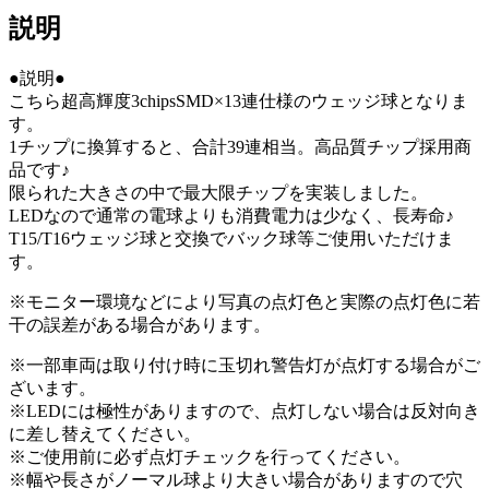
説明
●説明●
こちら超高輝度3chipsSMD×13連仕様のウェッジ球となりま
す。
1チップに換算すると、合計39連相当。高品質チップ採用商
品です♪
限られた大きさの中で最大限チップを実装しました。
LEDなので通常の電球よりも消費電力は少なく、長寿命♪
T15/T16ウェッジ球と交換でバック球等ご使用いただけま
す。
※モニター環境などにより写真の点灯色と実際の点灯色に若
干の誤差がある場合があります。
※一部車両は取り付け時に玉切れ警告灯が点灯する場合がご
ざいます。
※LEDには極性がありますので、点灯しない場合は反対向き
に差し替えてください。
※ご使用前に必ず点灯チェックを行ってください。
※幅や長さがノーマル球より大きい場合がありますので穴