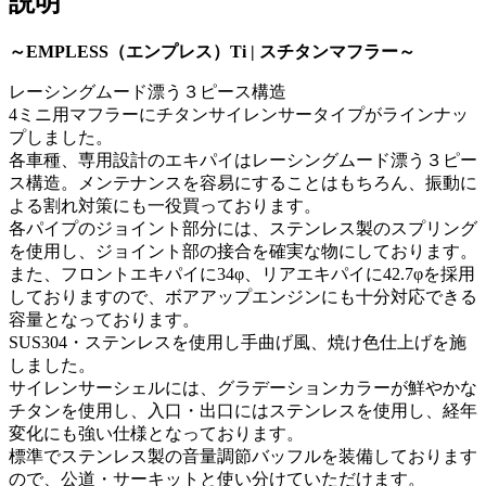
説明
～EMPLESS（エンプレス）Ti | スチタンマフラー～
レーシングムード漂う３ピース構造
4ミニ用マフラーにチタンサイレンサータイプがラインナッ
プしました。
各車種、専用設計のエキパイはレーシングムード漂う３ピー
ス構造。メンテナンスを容易にすることはもちろん、振動に
よる割れ対策にも一役買っております。
各パイプのジョイント部分には、ステンレス製のスプリング
を使用し、ジョイント部の接合を確実な物にしております。
また、フロントエキパイに34φ、リアエキパイに42.7φを採用
しておりますので、ボアアップエンジンにも十分対応できる
容量となっております。
SUS304・ステンレスを使用し手曲げ風、焼け色仕上げを施
しました。
サイレンサーシェルには、グラデーションカラーが鮮やかな
チタンを使用し、入口・出口にはステンレスを使用し、経年
変化にも強い仕様となっております。
標準でステンレス製の音量調節バッフルを装備しております
ので、公道・サーキットと使い分けていただけます。