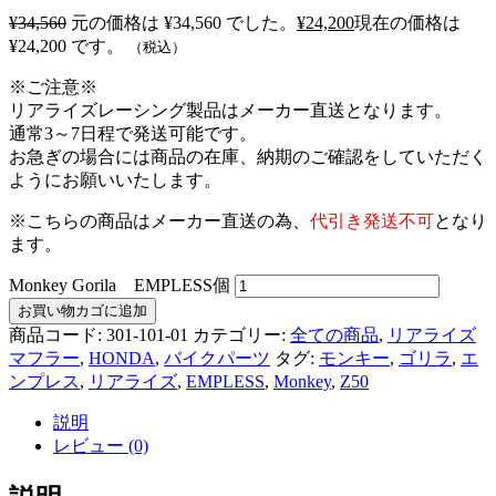
¥
34,560
元の価格は ¥34,560 でした。
¥
24,200
現在の価格は
¥24,200 です。
（税込）
※ご注意※
リアライズレーシング製品はメーカー直送となります。
通常3～7日程で発送可能です。
お急ぎの場合には商品の在庫、納期のご確認をしていただく
ようにお願いいたします。
※こちらの商品はメーカー直送の為、
代引き発送不可
となり
ます。
Monkey Gorila EMPLESS個
お買い物カゴに追加
商品コード:
301-101-01
カテゴリー:
全ての商品
,
リアライズ
マフラー
,
HONDA
,
バイクパーツ
タグ:
モンキー
,
ゴリラ
,
エ
ンプレス
,
リアライズ
,
EMPLESS
,
Monkey
,
Z50
説明
レビュー (0)